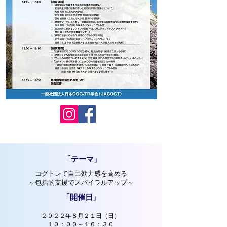
​「テーマ」
コグトレで自己効力感を高める
～包括的支援でスパイラルアップ～
​「開催日」
２０２２年８月２１日（日）
１０：００～１６：３０​