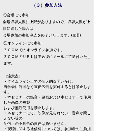
（３）参加方法
①会場にて参加
会場収容人数に上限がありますので、収容人数が上
限に達した場合は、
​会場参加の参加申込を終了いたします。(先着)
②オンラインにて参加
ＺＯＯＭでのオンライン参加です。
ＺＯＯＭのＵＲＬは申込後にメールにて送付いたし
ます。
（注意点）
・タイムライン上での個人的な問いかけ、
当学会に許可なく宣伝広告を実施するとは禁止しま
す。
・本セミナーの録音・録画および本セミナーで使用
した画像の複製
および無断使用を禁止します。
・本セミナーにて、映像が見られない、音声が聞こ
えない等の
配信上の不具合の責任は負いません。
・視聴に関する通信料については、参加者のご負担