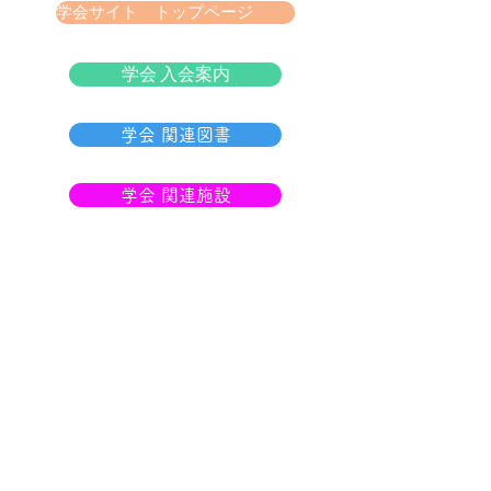
学会サイト トップページ
学会 入会案内
学会 関連図書
学会 関連施設
ホーム
研究会について
お知らせ
研究会のねらい
今後の研修情報
コンセプト
過去の研修情報
役員
学術集会情報
日本COGーTR学会
コグトレ棒の作り方
お問い合わせ